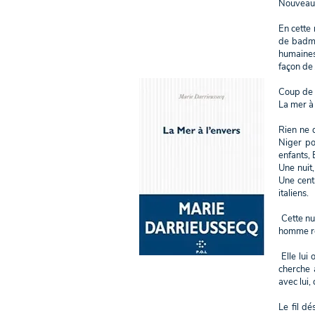
Nouveau
En cette
de badmi
humaines
façon de
Coup de 
La mer à
Rien ne 
Niger po
enfants, 
Une nuit,
Une cent
italiens.
Cette nui
homme ret
Elle lui 
cherche 
avec lui,
Le fil d