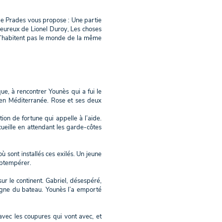
de Prades vous propose : Une partie
eureux de Lionel Duroy, Les choses
n’habitent pas le monde de la même
e, à rencontrer Younès qui a fui le
 en Méditerranée. Rose et ses deux
tion de fortune qui appelle à l’aide.
ueille en attendant les garde-côtes
ù sont installés ces exilés. Un jeune
obtempérer.
sur le continent. Gabriel, désespéré,
loigne du bateau. Younès l’a emporté
 avec les coupures qui vont avec, et