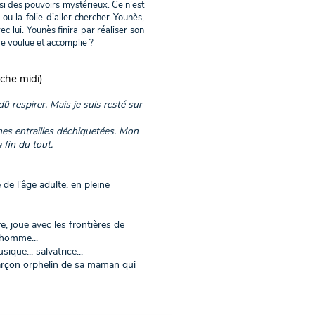
si des pouvoirs mystérieux. Ce n’est
ou la folie d’aller chercher Younès,
vec lui. Younès finira par réaliser son
re voulue et accomplie ?
che midi)
dû respirer. Mais je suis resté sur
mes entrailles déchiquetées. Mon
fin du tout.
de l'âge adulte, en pleine
, joue avec les frontières de
 homme...
que... salvatrice...
t garçon orphelin de sa maman qui