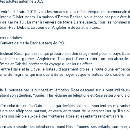
tés adultes automne 2019
 rentrée littéraire 2019, voici les romans que la médiathèque intercommunale 
nton d’Olivier Adam, La maison d’Emma Becker, Nous étions nés pour être h
 de Karine Tuil, La mer à l’envers de Marie Darrieussecq, Tous les hommes 
 Jean-Paul Dubois, Le cœur de l’Angleterre de Jonathan Coe…
cœur adultes
 l’envers de Marie Darrieussecq éd.P.O.
destinait Rose, parisienne qui prépare son déménagement pour le pays Basqu
ur tenter de gagner l’Angleterre. Tout part d’une croisière un peu absurde
Emma et Gabriel, profitent du voyage qu’on leur a offert.
 entre l’Italie et la Libye, le bateau d’agrément croise la route d’une embarca
aine de migrants qui manquent de se noyer et que le bateau de croisière rec
t-là, poussée par la curiosité et l’émotion, Rose descend sur le pont inférieur o
ient son attention, Younès. Il lui réclame un téléphone et Rose se surprend à 
offre celui de son fils Gabriel. Les gardecôtes italiens emportent les migrants 
alors son téléphone partout, et verra en tentant de le géolocaliser qu’il s’é
 dans son périple au-delà des frontières. Rose et les enfants rentrent à Paris.
ésormais invisible des téléphones réunit Rose, Younès, ses enfants, son mari,