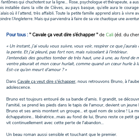
 fantômes qui chuchotent sur la ligne… Rose, psychologue et thérapeute, a aus
is installée dans la ville de Clèves, au pays basque, qu’elle aura le courage 
alais où il l’attend, très affaibli. Toute la petite famille apprend alors à vivre a
joindre l’Angleterre. Mais qui parviendra à faire de sa vie chaotique une aventu
Pour tous :
" Cavale ça veut dire s’échapper "
de
Cali
(éd. du cher
« Un instant, j’ai voulu vous suivre, vous voir, respirer ce que j’aurais 
la pente. Et j’ai pleuré, pas fort non, mais ruisselant à l’intérieur.
J’entendais des gouttes tomber de très haut, une à une, au fond de 
ventre pleurait et mon cœur hurlait, comme quand un cœur hurle à la 
Est-ce qu’on meurt d’amour ? »
Dans
Cavale ça veut dire s'échapper
, nous retrouvons Bruno, à l'aube 
adolescence.
Bruno est toujours entouré de sa bande d'amis. Il grandit, se découvre
l'amitié, se prend les pieds dans le tapis de l'amour, devient un jeune
Bruno et ses amis montent un groupe... et quel nom de scène ! La musi
échappatoire... libératrice...mais au fond de lui, Bruno reste ce peti
vit continuellement avec cette perte de l'abandon...
Un beau roman aussi sensible et touchant que le premier.