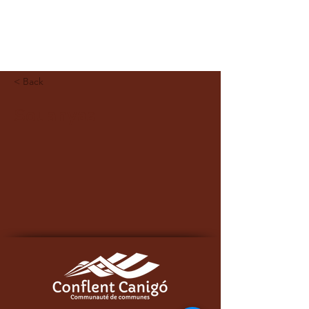
< Back
Souanyas