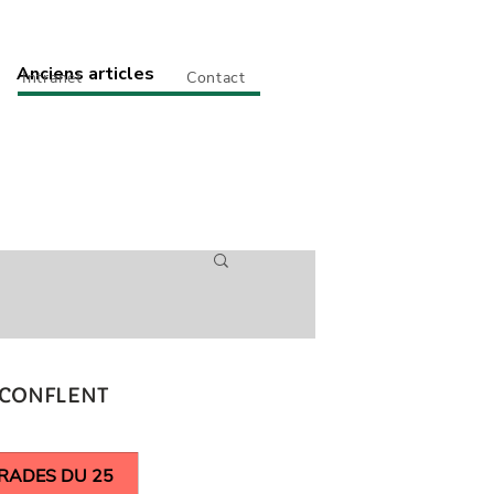
Anciens articles
Intranet
Contact
 CONFLENT
RADES DU 25 