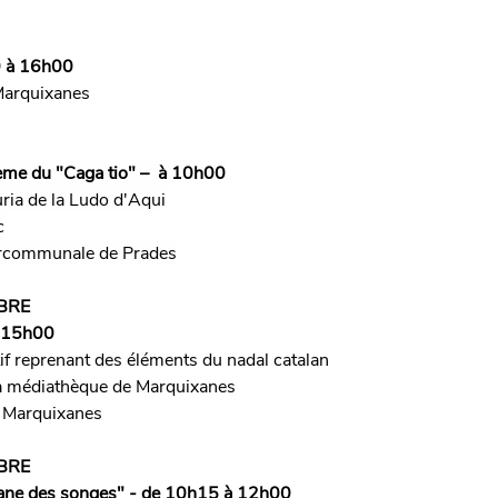
0 à 16h00
Marquixanes
hème du "Caga tio" –  à 10h00
ria de la Ludo d'Aqui
c
tercommunale de Prades
BRE
à 15h00
if reprenant des éléments du nadal catalan
 la médiathèque de Marquixanes
de Marquixanes
BRE
vane des songes" - de 10h15 à 12h00