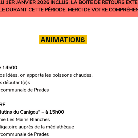
 1ER JANVIER 2026 INCLUS. LA BOITE DE RETOURS EXTÉ
LE DURANT CETTE PÉRIODE. MERCI DE VOTRE COMPRÉHEN
 ANIMATIONS 
 de 14h00
os idées, on apporte les boissons chaudes.
x débutant(e)s
tercommunale de Prades
RE
 lutins du Canigou" – à 15h00
nie Les Mains Blanches
bligatoire auprès de la médiathèque
tercommunale de Prades