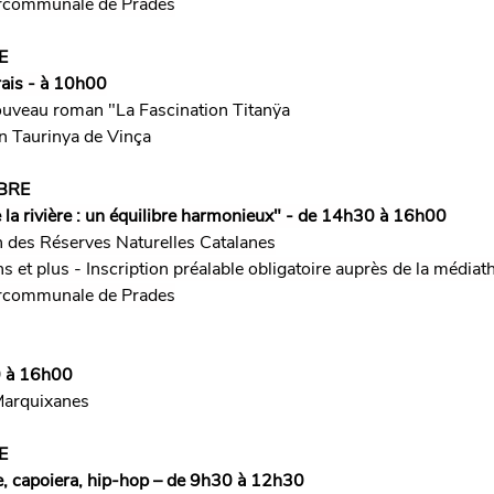
tercommunale de Prades
E
ais - à 10h00
nouveau roman "La Fascination Titanÿa
n Taurinya de Vinça
BRE
 la rivière : un équilibre harmonieux" - de 14h30 à 16h00
n des Réserves Naturelles Catalanes
s et plus - Inscription préalable obligatoire auprès de la média
tercommunale de Prades
0 à 16h00
Marquixanes
E
, capoiera, hip-hop
– de 9h30 à 12h30