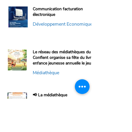
Communication facturation
électronique
Développement Economique
21 juil.
Le réseau des médiathèques du
Conflent organise sa fête du livre
enfance jeunesse annuelle le jeudi
23 juillet, de 9h à 13h, au parc du
Médiathèque
Château Pams.
20 juil.
📢 La médiathèque
intercommunale de Prades
communique📢
Médiathèque
26 juin